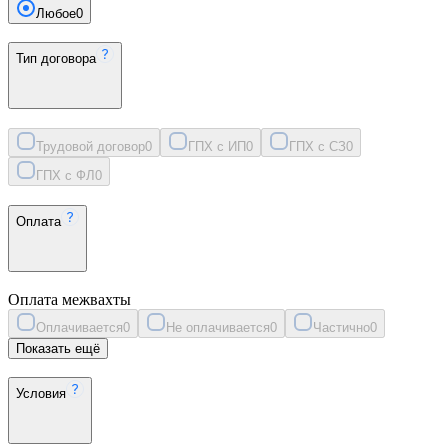
Любое
0
Тип договора
Трудовой договор
0
ГПХ с ИП
0
ГПХ с СЗ
0
ГПХ с ФЛ
0
Оплата
Оплата межвахты
Оплачивается
0
Не оплачивается
0
Частично
0
Показать ещё
Условия