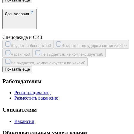
Показать ещё
Доп. условия
Спецодежда и СИЗ
Выдается бесплатно
0
Выдается, но удерживается из ЗП
0
Частично
0
Не выдается, не компенсируется
0
Не выдается, компенсируется по чекам
0
Показать ещё
Работодателям
Регистрация/вход
Разместить вакансию
Соискателям
Вакансии
Образовательным учреждениям