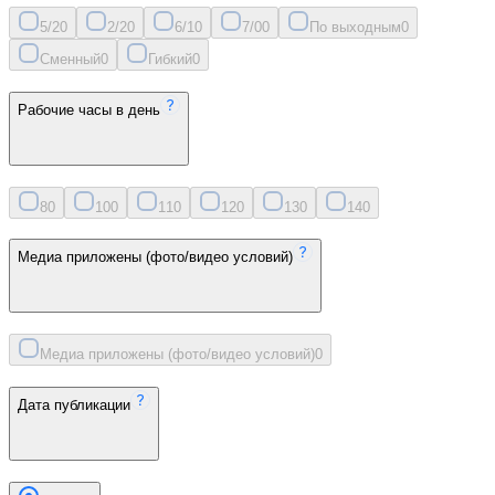
5/2
0
2/2
0
6/1
0
7/0
0
По выходным
0
Сменный
0
Гибкий
0
Рабочие часы в день
8
0
10
0
11
0
12
0
13
0
14
0
Медиа приложены (фото/видео условий)
Медиа приложены (фото/видео условий)
0
Дата публикации