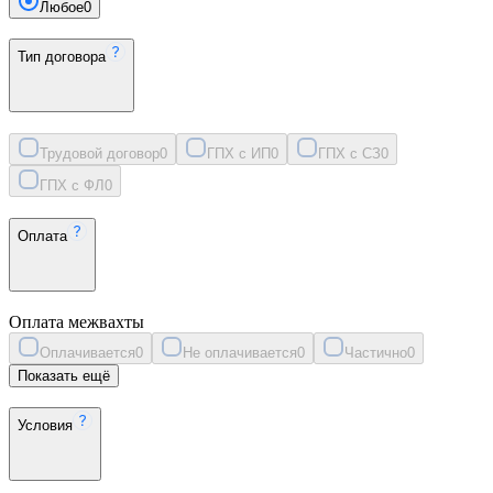
Любое
0
Тип договора
Трудовой договор
0
ГПХ с ИП
0
ГПХ с СЗ
0
ГПХ с ФЛ
0
Оплата
Оплата межвахты
Оплачивается
0
Не оплачивается
0
Частично
0
Показать ещё
Условия