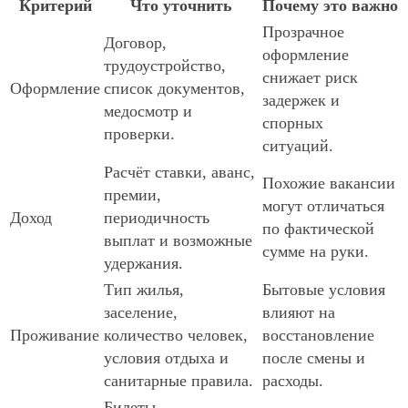
Критерий
Что уточнить
Почему это важно
Прозрачное
Договор,
оформление
трудоустройство,
снижает риск
Оформление
список документов,
задержек и
медосмотр и
спорных
проверки.
ситуаций.
Расчёт ставки, аванс,
Похожие вакансии
премии,
могут отличаться
Доход
периодичность
по фактической
выплат и возможные
сумме на руки.
удержания.
Тип жилья,
Бытовые условия
заселение,
влияют на
Проживание
количество человек,
восстановление
условия отдыха и
после смены и
санитарные правила.
расходы.
Билеты,