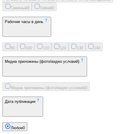
Сменный
0
Гибкий
0
Рабочие часы в день
8
0
10
0
11
0
12
0
13
0
14
0
Медиа приложены (фото/видео условий)
Медиа приложены (фото/видео условий)
0
Дата публикации
Любое
0