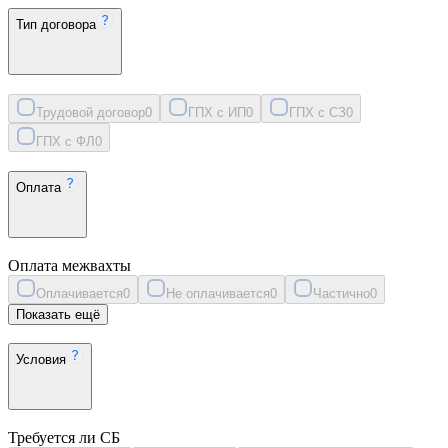
Тип договора
Трудовой договор
0
ГПХ с ИП
0
ГПХ с СЗ
0
ГПХ с ФЛ
0
Оплата
Оплата межвахты
Оплачивается
0
Не оплачивается
0
Частично
0
Показать ещё
Условия
Требуется ли СБ