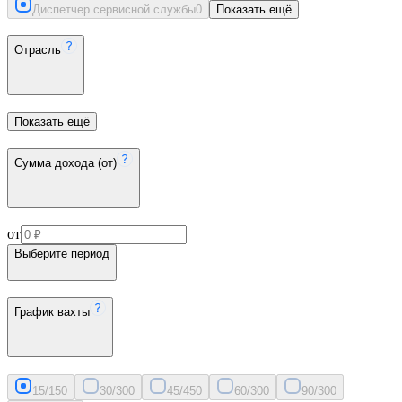
Диспетчер сервисной службы
0
Показать ещё
Отрасль
Показать ещё
Сумма дохода (от)
от
Выберите период
График вахты
15/15
0
30/30
0
45/45
0
60/30
0
90/30
0