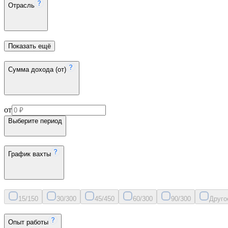
Отрасль
Показать ещё
Сумма дохода (от)
от
Выберите период
График вахты
15/15
0
30/30
0
45/45
0
60/30
0
90/30
0
Друго
Опыт работы