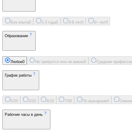
Без опыта
0
1-3 года
0
3-6 лет
0
6+ лет
0
Образование
Любое
0
Не требуется или не важно
0
Среднее професси
График работы
5/2
0
2/2
0
6/1
0
7/0
0
По выходным
0
Сменн
Рабочие часы в день