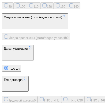
8
0
10
0
11
0
12
0
13
0
14
0
Медиа приложены (фото/видео условий)
Медиа приложены (фото/видео условий)
0
Дата публикации
Любое
0
Тип договора
Трудовой договор
0
ГПХ с ИП
0
ГПХ с СЗ
0
ГПХ с ФЛ