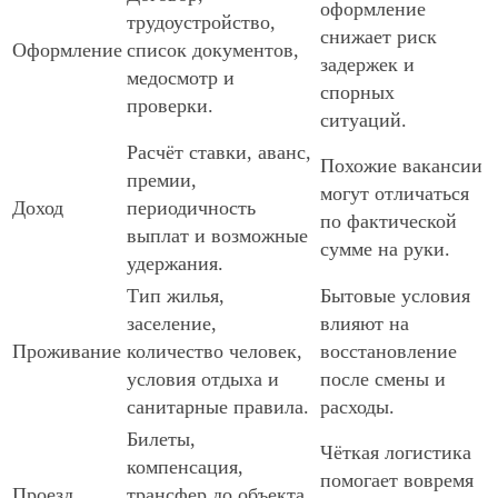
оформление
трудоустройство,
снижает риск
Оформление
список документов,
задержек и
медосмотр и
спорных
проверки.
ситуаций.
Расчёт ставки, аванс,
Похожие вакансии
премии,
могут отличаться
Доход
периодичность
по фактической
выплат и возможные
сумме на руки.
удержания.
Тип жилья,
Бытовые условия
заселение,
влияют на
Проживание
количество человек,
восстановление
условия отдыха и
после смены и
санитарные правила.
расходы.
Билеты,
Чёткая логистика
компенсация,
помогает вовремя
Проезд
трансфер до объекта,