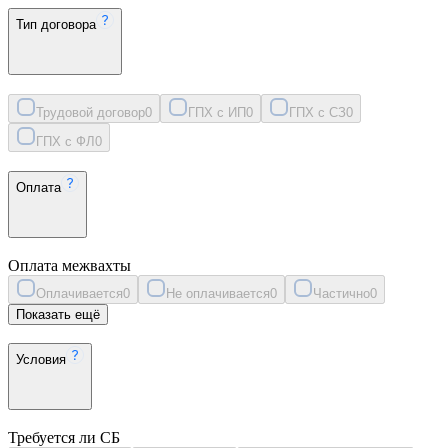
Тип договора
Трудовой договор
0
ГПХ с ИП
0
ГПХ с СЗ
0
ГПХ с ФЛ
0
Оплата
Оплата межвахты
Оплачивается
0
Не оплачивается
0
Частично
0
Показать ещё
Условия
Требуется ли СБ