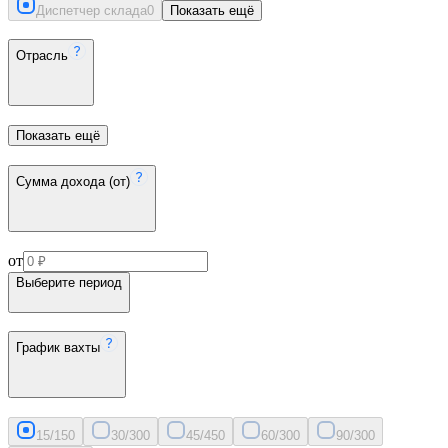
Диспетчер склада
0
Показать ещё
Отрасль
Показать ещё
Сумма дохода (от)
от
Выберите период
График вахты
15/15
0
30/30
0
45/45
0
60/30
0
90/30
0