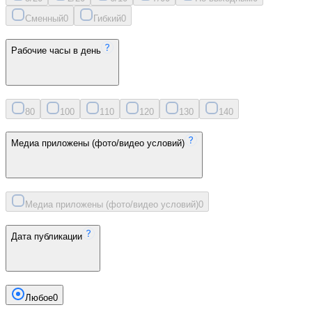
Сменный
0
Гибкий
0
Рабочие часы в день
8
0
10
0
11
0
12
0
13
0
14
0
Медиа приложены (фото/видео условий)
Медиа приложены (фото/видео условий)
0
Дата публикации
Любое
0