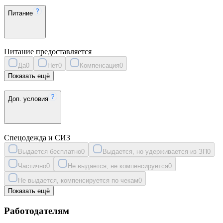
Питание
Питание предоставляется
Да
0
Нет
0
Компенсация
0
Показать ещё
Доп. условия
Спецодежда и СИЗ
Выдается бесплатно
0
Выдается, но удерживается из ЗП
0
Частично
0
Не выдается, не компенсируется
0
Не выдается, компенсируется по чекам
0
Показать ещё
Работодателям