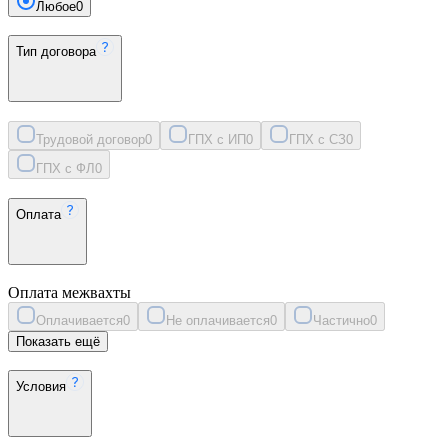
Любое
0
Тип договора
Трудовой договор
0
ГПХ с ИП
0
ГПХ с СЗ
0
ГПХ с ФЛ
0
Оплата
Оплата межвахты
Оплачивается
0
Не оплачивается
0
Частично
0
Показать ещё
Условия