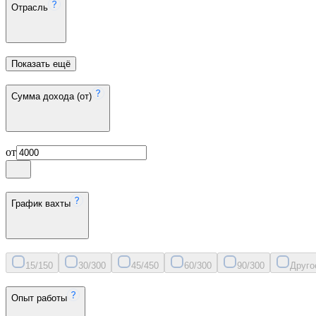
Отрасль
Показать ещё
Сумма дохода (от)
от
График вахты
15/15
0
30/30
0
45/45
0
60/30
0
90/30
0
Друго
Опыт работы