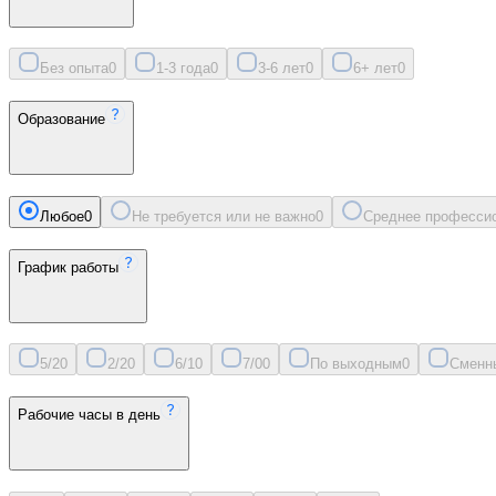
Без опыта
0
1-3 года
0
3-6 лет
0
6+ лет
0
Образование
Любое
0
Не требуется или не важно
0
Среднее професси
График работы
5/2
0
2/2
0
6/1
0
7/0
0
По выходным
0
Сменн
Рабочие часы в день