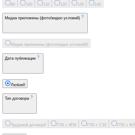
8
0
10
0
11
0
12
0
13
0
14
0
Медиа приложены (фото/видео условий)
Медиа приложены (фото/видео условий)
0
Дата публикации
Любое
0
Тип договора
Трудовой договор
0
ГПХ с ИП
0
ГПХ с СЗ
0
ГПХ с ФЛ