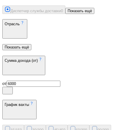
Диспетчер службы доставки
0
Показать ещё
Отрасль
Показать ещё
Сумма дохода (от)
от
График вахты