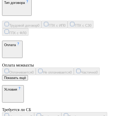
Тип договора
Трудовой договор
0
ГПХ с ИП
0
ГПХ с СЗ
0
ГПХ с ФЛ
0
Оплата
Оплата межвахты
Оплачивается
0
Не оплачивается
0
Частично
0
Показать ещё
Условия
Требуется ли СБ