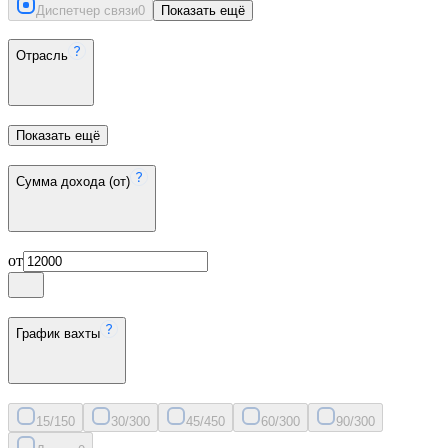
Диспетчер связи
0
Показать ещё
Отрасль
Показать ещё
Сумма дохода (от)
от
График вахты
15/15
0
30/30
0
45/45
0
60/30
0
90/30
0