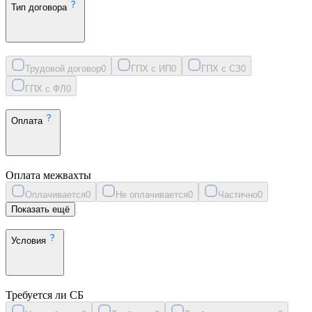
Тип договора
Трудовой договор
0
ГПХ с ИП
0
ГПХ с СЗ
0
ГПХ с ФЛ
0
Оплата
Оплата межвахты
Оплачивается
0
Не оплачивается
0
Частично
0
Показать ещё
Условия
Требуется ли СБ