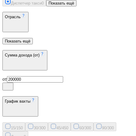
Диспетчер такси
0
Показать ещё
Отрасль
Показать ещё
Сумма дохода (от)
от
График вахты
15/15
0
30/30
0
45/45
0
60/30
0
90/30
0