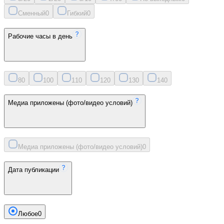
Сменный
0
Гибкий
0
Рабочие часы в день
8
0
10
0
11
0
12
0
13
0
14
0
Медиа приложены (фото/видео условий)
Медиа приложены (фото/видео условий)
0
Дата публикации
Любое
0