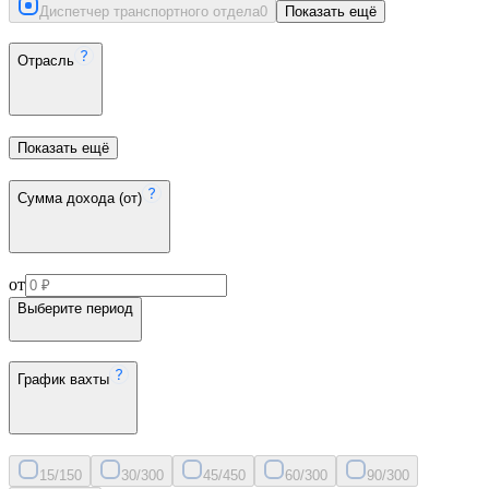
Диспетчер транспортного отдела
0
Показать ещё
Отрасль
Показать ещё
Сумма дохода (от)
от
Выберите период
График вахты
15/15
0
30/30
0
45/45
0
60/30
0
90/30
0