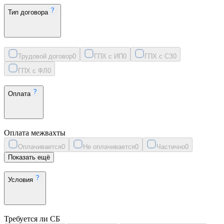
Тип договора
Трудовой договор
0
ГПХ с ИП
0
ГПХ с СЗ
0
ГПХ с ФЛ
0
Оплата
Оплата межвахты
Оплачивается
0
Не оплачивается
0
Частично
0
Показать ещё
Условия
Требуется ли СБ