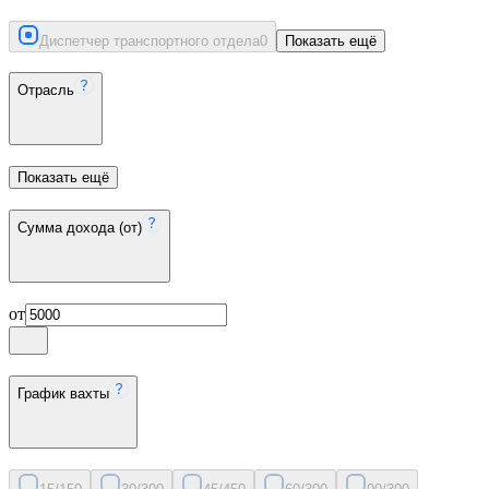
Диспетчер транспортного отдела
0
Показать ещё
Отрасль
Показать ещё
Сумма дохода (от)
от
График вахты