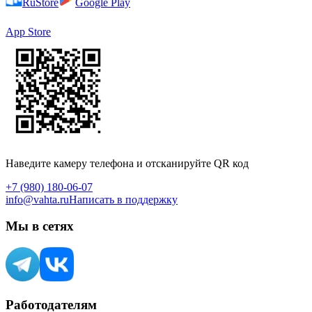
RuStore
Google Play
App Store
Наведите камеру телефона и отсканируйте QR код
+7 (980) 180-06-07
info@vahta.ru
Написать в поддержку
Мы в сетях
Работодателям