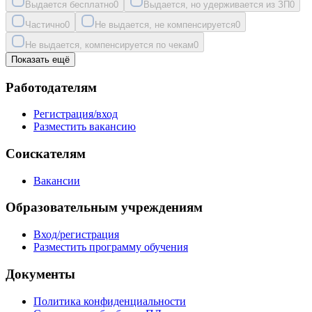
Выдается бесплатно
0
Выдается, но удерживается из ЗП
0
Частично
0
Не выдается, не компенсируется
0
Не выдается, компенсируется по чекам
0
Показать ещё
Работодателям
Регистрация/вход
Разместить вакансию
Соискателям
Вакансии
Образовательным учреждениям
Вход/регистрация
Разместить программу обучения
Документы
Политика конфиденциальности