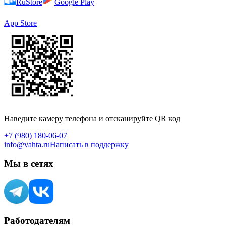
RuStore
Google Play
App Store
Наведите камеру телефона и отсканируйте QR код
+7 (980) 180-06-07
info@vahta.ru
Написать в поддержку
Мы в сетях
Работодателям