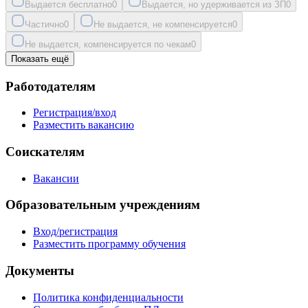
Выдается бесплатно
0
Выдается, но удерживается из ЗП
0
Частично
0
Не выдается, не компенсируется
0
Не выдается, компенсируется по чекам
0
Показать ещё
Работодателям
Регистрация/вход
Разместить вакансию
Соискателям
Вакансии
Образовательным учреждениям
Вход/регистрация
Разместить программу обучения
Документы
Политика конфиденциальности