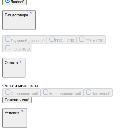
Любое
0
Тип договора
Трудовой договор
0
ГПХ с ИП
0
ГПХ с СЗ
0
ГПХ с ФЛ
0
Оплата
Оплата межвахты
Оплачивается
0
Не оплачивается
0
Частично
0
Показать ещё
Условия