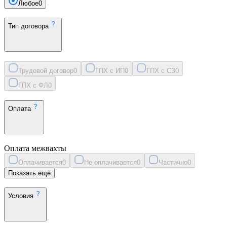
Любое
0
Тип договора
Трудовой договор
0
ГПХ с ИП
0
ГПХ с СЗ
0
ГПХ с ФЛ
0
Оплата
Оплата межвахты
Оплачивается
0
Не оплачивается
0
Частично
0
Показать ещё
Условия