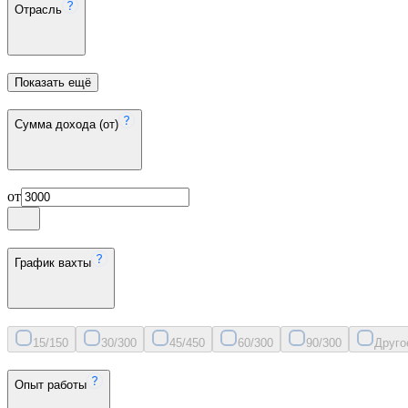
Отрасль
Показать ещё
Сумма дохода (от)
от
График вахты
15/15
0
30/30
0
45/45
0
60/30
0
90/30
0
Друго
Опыт работы