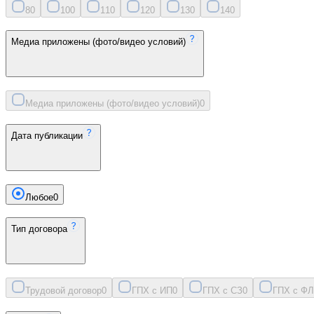
8
0
10
0
11
0
12
0
13
0
14
0
Медиа приложены (фото/видео условий)
Медиа приложены (фото/видео условий)
0
Дата публикации
Любое
0
Тип договора
Трудовой договор
0
ГПХ с ИП
0
ГПХ с СЗ
0
ГПХ с ФЛ