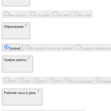
Без опыта
0
1-3 года
0
3-6 лет
0
6+ лет
0
Образование
Любое
0
Не требуется или не важно
0
Среднее професси
График работы
5/2
0
2/2
0
6/1
0
7/0
0
По выходным
0
Сменн
Рабочие часы в день