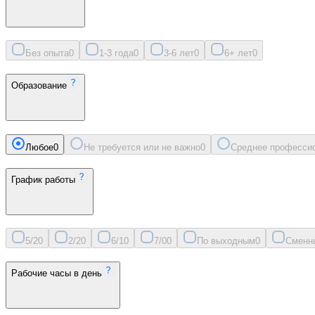
Без опыта
0
1-3 года
0
3-6 лет
0
6+ лет
0
Образование
Любое
0
Не требуется или не важно
0
Среднее професси
График работы
5/2
0
2/2
0
6/1
0
7/0
0
По выходным
0
Сменн
Рабочие часы в день