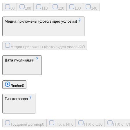
8
0
10
0
11
0
12
0
13
0
14
0
Медиа приложены (фото/видео условий)
Медиа приложены (фото/видео условий)
0
Дата публикации
Любое
0
Тип договора
Трудовой договор
0
ГПХ с ИП
0
ГПХ с СЗ
0
ГПХ с ФЛ