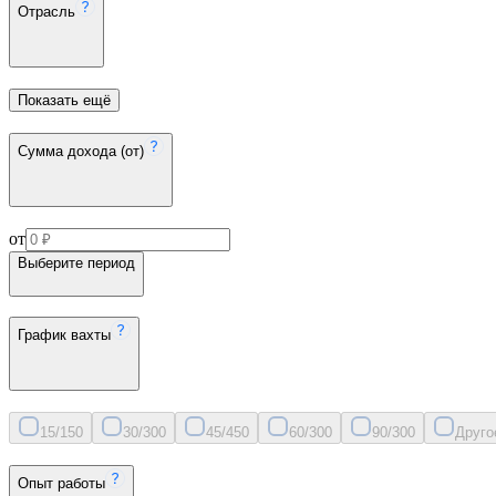
Отрасль
Показать ещё
Сумма дохода (от)
от
Выберите период
График вахты
15/15
0
30/30
0
45/45
0
60/30
0
90/30
0
Друго
Опыт работы