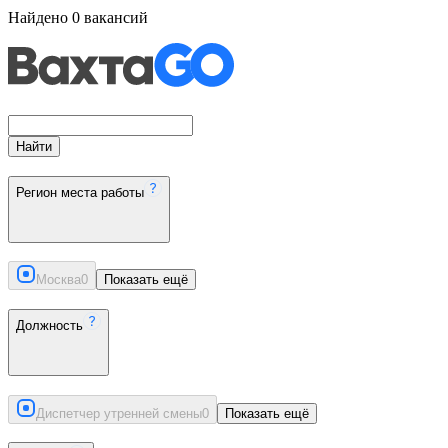
Найдено
0
вакансий
Найти
Регион места работы
Москва
0
Показать ещё
Должность
Диспетчер утренней смены
0
Показать ещё