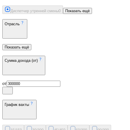
Диспетчер утренней смены
0
Показать ещё
Отрасль
Показать ещё
Сумма дохода (от)
от
График вахты