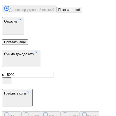
Диспетчер утренней смены
0
Показать ещё
Отрасль
Показать ещё
Сумма дохода (от)
от
График вахты