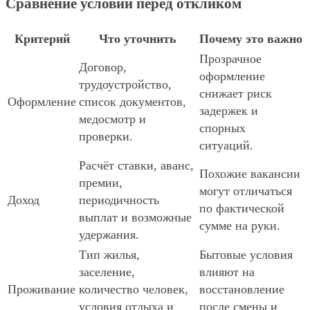
Сравнение условий перед откликом
Критерий
Что уточнить
Почему это важно
Прозрачное
Договор,
оформление
трудоустройство,
снижает риск
Оформление
список документов,
задержек и
медосмотр и
спорных
проверки.
ситуаций.
Расчёт ставки, аванс,
Похожие вакансии
премии,
могут отличаться
Доход
периодичность
по фактической
выплат и возможные
сумме на руки.
удержания.
Тип жилья,
Бытовые условия
заселение,
влияют на
Проживание
количество человек,
восстановление
условия отдыха и
после смены и