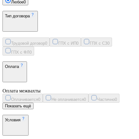
Любое
0
Тип договора
Трудовой договор
0
ГПХ с ИП
0
ГПХ с СЗ
0
ГПХ с ФЛ
0
Оплата
Оплата межвахты
Оплачивается
0
Не оплачивается
0
Частично
0
Показать ещё
Условия