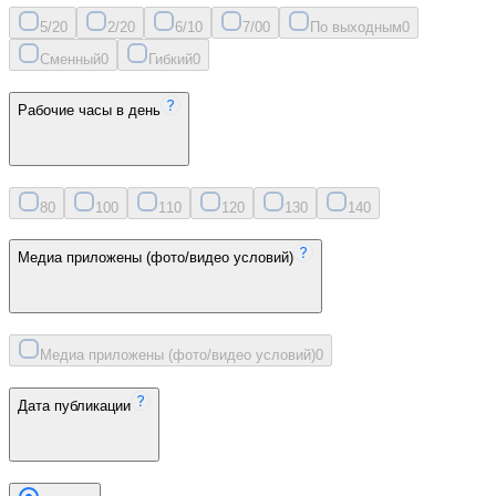
5/2
0
2/2
0
6/1
0
7/0
0
По выходным
0
Сменный
0
Гибкий
0
Рабочие часы в день
8
0
10
0
11
0
12
0
13
0
14
0
Медиа приложены (фото/видео условий)
Медиа приложены (фото/видео условий)
0
Дата публикации