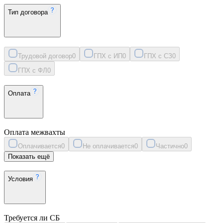
Тип договора
Трудовой договор
0
ГПХ с ИП
0
ГПХ с СЗ
0
ГПХ с ФЛ
0
Оплата
Оплата межвахты
Оплачивается
0
Не оплачивается
0
Частично
0
Показать ещё
Условия
Требуется ли СБ