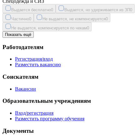
Спецодежда и СИЗ
Выдается бесплатно
0
Выдается, но удерживается из ЗП
0
Частично
0
Не выдается, не компенсируется
0
Не выдается, компенсируется по чекам
0
Показать ещё
Работодателям
Регистрация/вход
Разместить вакансию
Соискателям
Вакансии
Образовательным учреждениям
Вход/регистрация
Разместить программу обучения
Документы