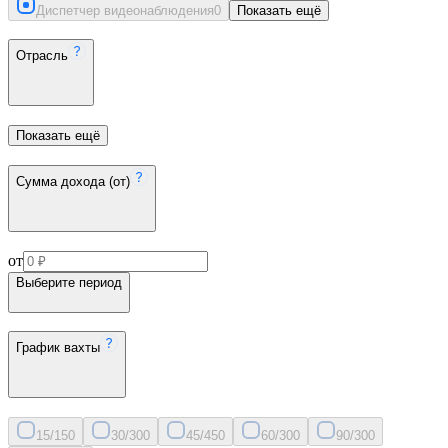
Диспетчер видеонаблюдения
0
Показать ещё
Отрасль
Показать ещё
Сумма дохода (от)
от
Выберите период
График вахты
15/15
0
30/30
0
45/45
0
60/30
0
90/30
0