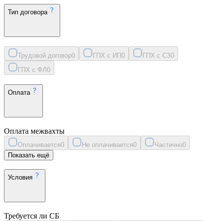
Тип договора
Трудовой договор
0
ГПХ с ИП
0
ГПХ с СЗ
0
ГПХ с ФЛ
0
Оплата
Оплата межвахты
Оплачивается
0
Не оплачивается
0
Частично
0
Показать ещё
Условия
Требуется ли СБ