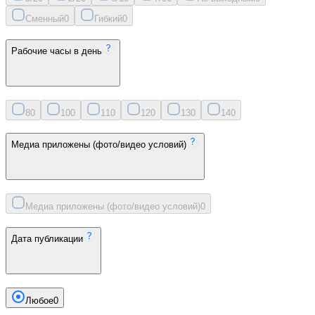
Сменный
0
Гибкий
0
Рабочие часы в день
8
0
10
0
11
0
12
0
13
0
14
0
Медиа приложены (фото/видео условий)
Медиа приложены (фото/видео условий)
0
Дата публикации
Любое
0