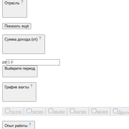
Отрасль
Показать ещё
Сумма дохода (от)
от
Выберите период
График вахты
15/15
0
30/30
0
45/45
0
60/30
0
90/30
0
Друго
Опыт работы