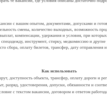
ать те вакансии, где условия описаны достаточно подр
ансии с вашим опытом, документами, допусками и готов
ельность смены, количество выходных, возможность про
 выплат, компенсации, удержания и условия, при которы
спецодежду, инструмент, стирку, медкомиссию и другие р
то сбора, оплату билетов, трансфер, дату отправления и
Как использовать
рут, доступность объекта, трансфер, оплату дороги и ре
т, разряд, удостоверения, допуски, обязанности и соотв
словие с текстом вакансии, договором и ответом работод