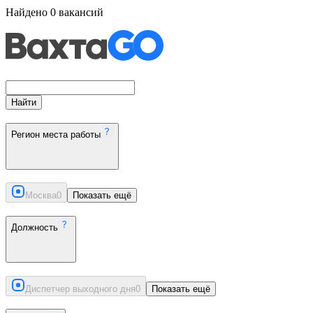
Найдено
0
вакансий
Найти
Регион места работы
Москва
0
Показать ещё
Должность
Диспетчер выходного дня
0
Показать ещё