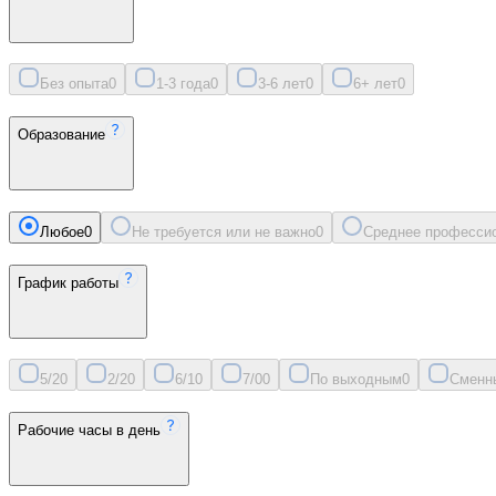
Без опыта
0
1-3 года
0
3-6 лет
0
6+ лет
0
Образование
Любое
0
Не требуется или не важно
0
Среднее професси
График работы
5/2
0
2/2
0
6/1
0
7/0
0
По выходным
0
Сменн
Рабочие часы в день