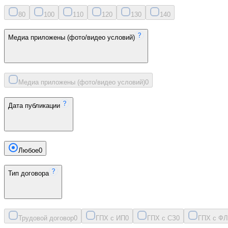
8
0
10
0
11
0
12
0
13
0
14
0
Медиа приложены (фото/видео условий)
Медиа приложены (фото/видео условий)
0
Дата публикации
Любое
0
Тип договора
Трудовой договор
0
ГПХ с ИП
0
ГПХ с СЗ
0
ГПХ с ФЛ