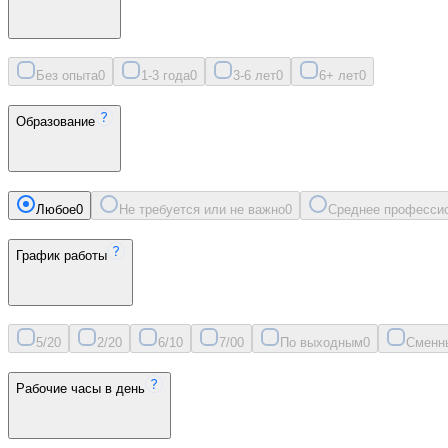
Без опыта
0
1-3 года
0
3-6 лет
0
6+ лет
0
Образование
Любое
0
Не требуется или не важно
0
Среднее професси
График работы
5/2
0
2/2
0
6/1
0
7/0
0
По выходным
0
Сменн
Рабочие часы в день