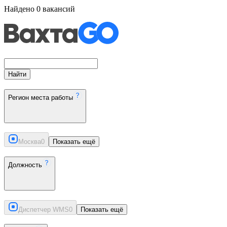
Найдено
0
вакансий
Найти
Регион места работы
Москва
0
Показать ещё
Должность
Диспетчер WMS
0
Показать ещё