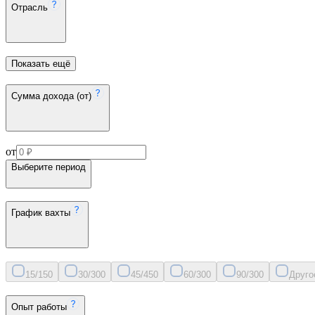
Отрасль
Показать ещё
Сумма дохода (от)
от
Выберите период
График вахты
15/15
0
30/30
0
45/45
0
60/30
0
90/30
0
Друго
Опыт работы