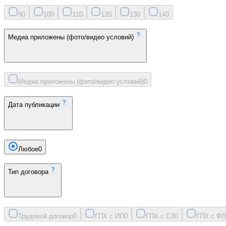
8
0
10
0
11
0
12
0
13
0
14
0
Медиа приложены (фото/видео условий)
Медиа приложены (фото/видео условий)
0
Дата публикации
Любое
0
Тип договора
Трудовой договор
0
ГПХ с ИП
0
ГПХ с СЗ
0
ГПХ с ФЛ