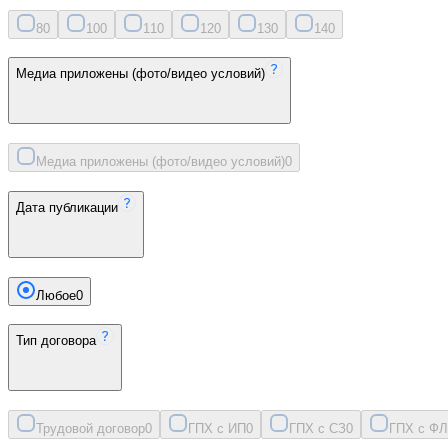
8
0
10
0
11
0
12
0
13
0
14
0
Медиа приложены (фото/видео условий)
Медиа приложены (фото/видео условий)
0
Дата публикации
Любое
0
Тип договора
Трудовой договор
0
ГПХ с ИП
0
ГПХ с СЗ
0
ГПХ с ФЛ