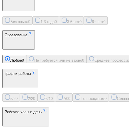
Без опыта
0
1-3 года
0
3-6 лет
0
6+ лет
0
Образование
Любое
0
Не требуется или не важно
0
Среднее професси
График работы
5/2
0
2/2
0
6/1
0
7/0
0
По выходным
0
Сменн
Рабочие часы в день