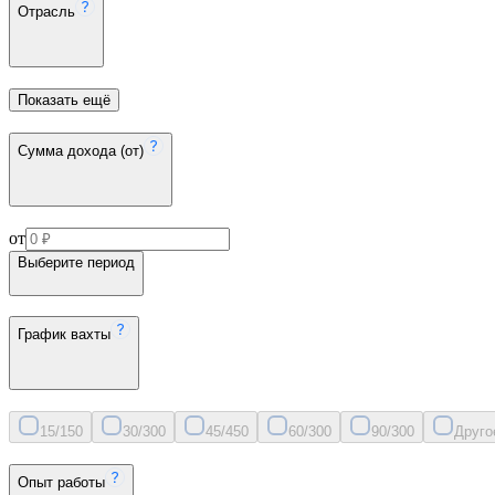
Отрасль
Показать ещё
Сумма дохода (от)
от
Выберите период
График вахты
15/15
0
30/30
0
45/45
0
60/30
0
90/30
0
Друго
Опыт работы