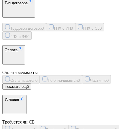
Тип договора
Трудовой договор
0
ГПХ с ИП
0
ГПХ с СЗ
0
ГПХ с ФЛ
0
Оплата
Оплата межвахты
Оплачивается
0
Не оплачивается
0
Частично
0
Показать ещё
Условия
Требуется ли СБ