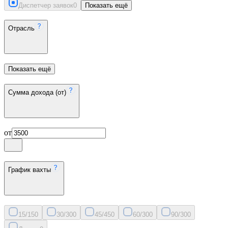
Диспетчер заявок
0
Показать ещё
Отрасль
Показать ещё
Сумма дохода (от)
от
График вахты
15/15
0
30/30
0
45/45
0
60/30
0
90/30
0