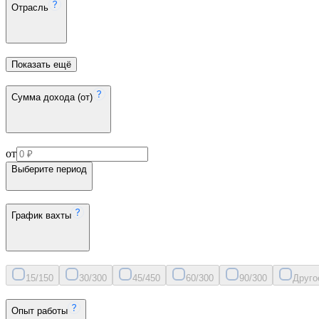
Отрасль
Показать ещё
Сумма дохода (от)
от
Выберите период
График вахты
15/15
0
30/30
0
45/45
0
60/30
0
90/30
0
Друго
Опыт работы