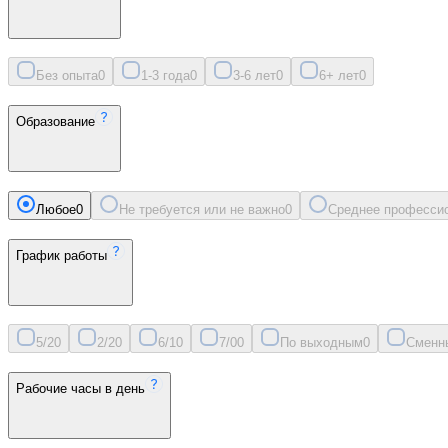
Без опыта
0
1-3 года
0
3-6 лет
0
6+ лет
0
Образование
Любое
0
Не требуется или не важно
0
Среднее професси
График работы
5/2
0
2/2
0
6/1
0
7/0
0
По выходным
0
Сменн
Рабочие часы в день