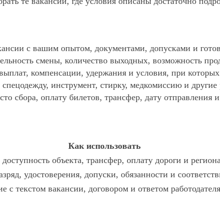
ать те вакансии, где условия описаны достаточно подр
ансии с вашим опытом, документами, допусками и готов
ельность смены, количество выходных, возможность про
 выплат, компенсации, удержания и условия, при которы
спецодежду, инструмент, стирку, медкомиссию и другие р
то сбора, оплату билетов, трансфер, дату отправления и
Как использовать
доступность объекта, трансфер, оплату дороги и регион
азряд, удостоверения, допуски, обязанности и соответст
ие с текстом вакансии, договором и ответом работодателя