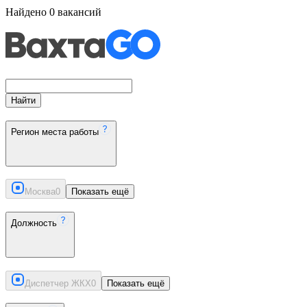
Найдено
0
вакансий
Найти
Регион места работы
Москва
0
Показать ещё
Должность
Диспетчер ЖКХ
0
Показать ещё