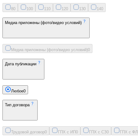
8
0
10
0
11
0
12
0
13
0
14
0
Медиа приложены (фото/видео условий)
Медиа приложены (фото/видео условий)
0
Дата публикации
Любое
0
Тип договора
Трудовой договор
0
ГПХ с ИП
0
ГПХ с СЗ
0
ГПХ с ФЛ