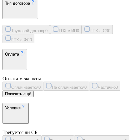
Тип договора
Трудовой договор
0
ГПХ с ИП
0
ГПХ с СЗ
0
ГПХ с ФЛ
0
Оплата
Оплата межвахты
Оплачивается
0
Не оплачивается
0
Частично
0
Показать ещё
Условия
Требуется ли СБ