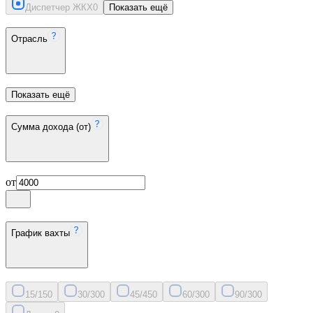
Диспетчер ЖКХ
0
Показать ещё
Отрасль
Показать ещё
Сумма дохода (от)
от
График вахты
15/15
0
30/30
0
45/45
0
60/30
0
90/30
0