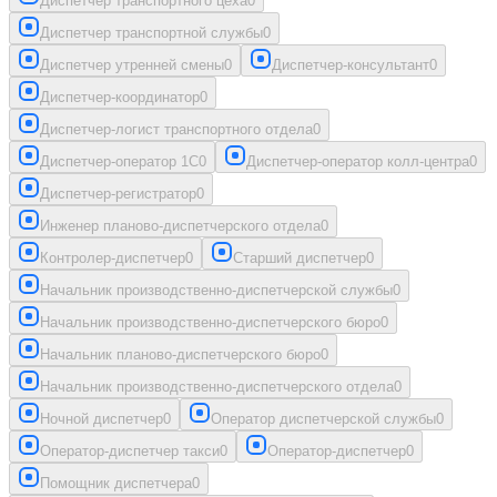
Диспетчер транспортного цеха
0
Диспетчер транспортной службы
0
Диспетчер утренней смены
0
Диспетчер-консультант
0
Диспетчер-координатор
0
Диспетчер-логист транспортного отдела
0
Диспетчер-оператор 1С
0
Диспетчер-оператор колл-центра
0
Диспетчер-регистратор
0
Инженер планово-диспетчерского отдела
0
Контролер-диспетчер
0
Старший диспетчер
0
Начальник производственно-диспетчерской службы
0
Начальник производственно-диспетчерского бюро
0
Начальник планово-диспетчерского бюро
0
Начальник производственно-диспетчерского отдела
0
Ночной диспетчер
0
Оператор диспетчерской службы
0
Оператор-диспетчер такси
0
Оператор-диспетчер
0
Помощник диспетчера
0