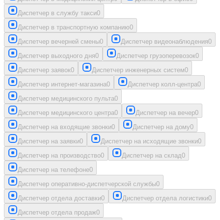
Диспетчер в службу такси
0
Диспетчер в транспортную компанию
0
Диспетчер вечерней смены
0
Диспетчер видеонаблюдения
0
Диспетчер выходного дня
0
Диспетчер грузоперевозок
0
Диспетчер заявок
0
Диспетчер инженерных систем
0
Диспетчер интернет-магазина
0
Диспетчер колл-центра
0
Диспетчер медицинского пульта
0
Диспетчер медицинского центра
0
Диспетчер на вечер
0
Диспетчер на входящие звонки
0
Диспетчер на дому
0
Диспетчер на заявки
0
Диспетчер на исходящие звонки
0
Диспетчер на производство
0
Диспетчер на склад
0
Диспетчер на телефоне
0
Диспетчер оперативно-диспетчерской службы
0
Диспетчер отдела доставки
0
Диспетчер отдела логистики
0
Диспетчер отдела продаж
0