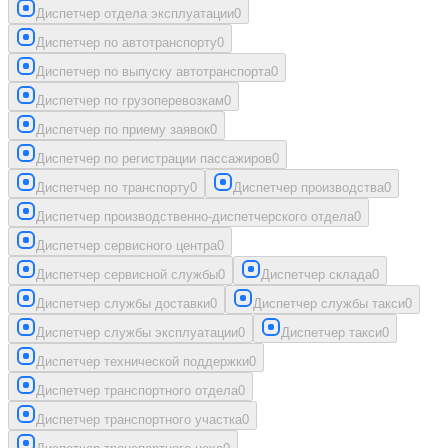
Диспетчер отдела эксплуатации
0
Диспетчер по автотранспорту
0
Диспетчер по выпуску автотранспорта
0
Диспетчер по грузоперевозкам
0
Диспетчер по приему заявок
0
Диспетчер по регистрации пассажиров
0
Диспетчер по транспорту
0
Диспетчер производства
0
Диспетчер производственно-диспетчерского отдела
0
Диспетчер сервисного центра
0
Диспетчер сервисной службы
0
Диспетчер склада
0
Диспетчер службы доставки
0
Диспетчер службы такси
0
Диспетчер службы эксплуатации
0
Диспетчер такси
0
Диспетчер технической поддержки
0
Диспетчер транспортного отдела
0
Диспетчер транспортного участка
0