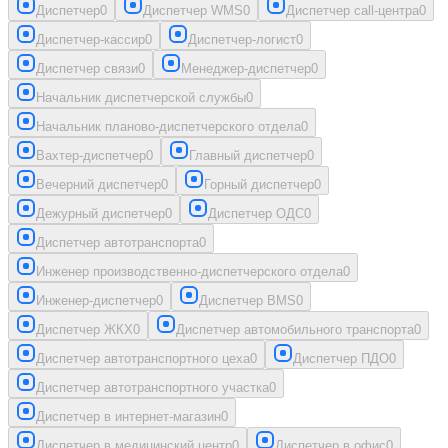
Диспетчер
0
Диспетчер WMS
0
Диспетчер call-центра
0
Диспетчер-кассир
0
Диспетчер-логист
0
Диспетчер связи
0
Менеджер-диспетчер
0
Начальник диспетчерской службы
0
Начальник планово-диспетчерского отдела
0
Вахтер-диспетчер
0
Главный диспетчер
0
Вечерний диспетчер
0
Горный диспетчер
0
Дежурный диспетчер
0
Диспетчер ОДС
0
Диспетчер автотранспорта
0
Инженер производственно-диспетчерского отдела
0
Инженер-диспетчер
0
Диспетчер BMS
0
Диспетчер ЖКХ
0
Диспетчер автомобильного транспорта
0
Диспетчер автотранспортного цеха
0
Диспетчер ПДО
0
Диспетчер автотранспортного участка
0
Диспетчер в интернет-магазин
0
Диспетчер в медицинский центр
0
Диспетчер в офис
0