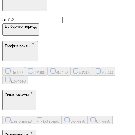
от
Выберите период
График вахты
15/15
0
30/30
0
45/45
0
60/30
0
90/30
0
Другое
0
Опыт работы
Без опыта
0
1-3 года
0
3-6 лет
0
6+ лет
0