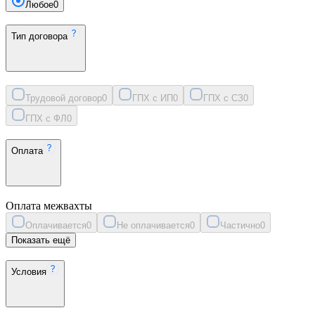
Любое
0
Тип договора
Трудовой договор
0
ГПХ с ИП
0
ГПХ с СЗ
0
ГПХ с ФЛ
0
Оплата
Оплата межвахты
Оплачивается
0
Не оплачивается
0
Частично
0
Показать ещё
Условия