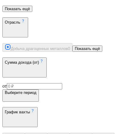
Показать ещё
Отрасль
Добыча драгоценных металлов
0
Показать ещё
Сумма дохода (от)
от
Выберите период
График вахты