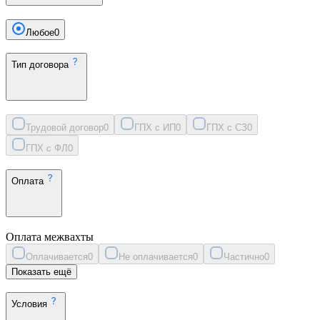
Любое
0
Тип договора
Трудовой договор
0
ГПХ с ИП
0
ГПХ с СЗ
0
ГПХ с ФЛ
0
Оплата
Оплата межвахты
Оплачивается
0
Не оплачивается
0
Частично
0
Показать ещё
Условия