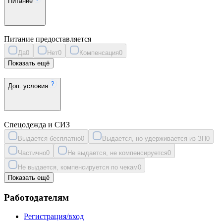
Питание
Питание предоставляется
Да
0
Нет
0
Компенсация
0
Показать ещё
Доп. условия
Спецодежда и СИЗ
Выдается бесплатно
0
Выдается, но удерживается из ЗП
0
Частично
0
Не выдается, не компенсируется
0
Не выдается, компенсируется по чекам
0
Показать ещё
Работодателям
Регистрация/вход