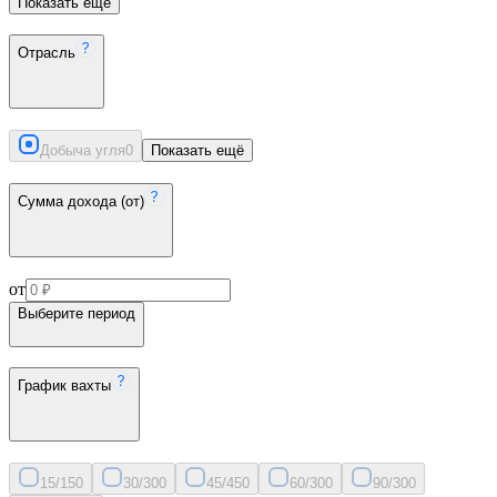
Показать ещё
Отрасль
Добыча угля
0
Показать ещё
Сумма дохода (от)
от
Выберите период
График вахты
15/15
0
30/30
0
45/45
0
60/30
0
90/30
0