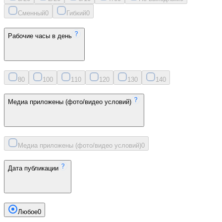
Сменный
0
Гибкий
0
Рабочие часы в день
8
0
10
0
11
0
12
0
13
0
14
0
Медиа приложены (фото/видео условий)
Медиа приложены (фото/видео условий)
0
Дата публикации
Любое
0