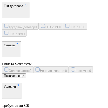
Тип договора
Трудовой договор
0
ГПХ с ИП
0
ГПХ с СЗ
0
ГПХ с ФЛ
0
Оплата
Оплата межвахты
Оплачивается
0
Не оплачивается
0
Частично
0
Показать ещё
Условия
Требуется ли СБ