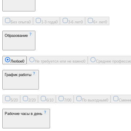
Без опыта
0
1-3 года
0
3-6 лет
0
6+ лет
0
Образование
Любое
0
Не требуется или не важно
0
Среднее професси
График работы
5/2
0
2/2
0
6/1
0
7/0
0
По выходным
0
Сменн
Рабочие часы в день