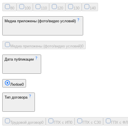
8
0
10
0
11
0
12
0
13
0
14
0
Медиа приложены (фото/видео условий)
Медиа приложены (фото/видео условий)
0
Дата публикации
Любое
0
Тип договора
Трудовой договор
0
ГПХ с ИП
0
ГПХ с СЗ
0
ГПХ с ФЛ