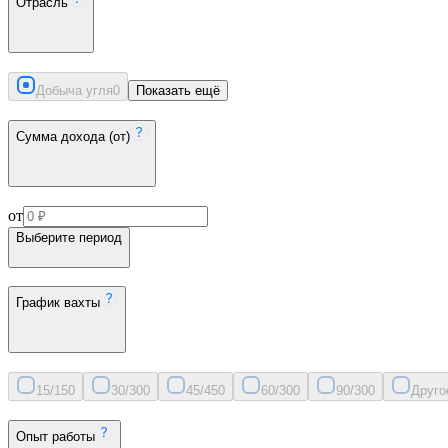
Отрасль
Добыча угля
0
Показать ещё
Сумма дохода (от)
от
Выберите период
График вахты
15/15
0
30/30
0
45/45
0
60/30
0
90/30
0
Друго
Опыт работы