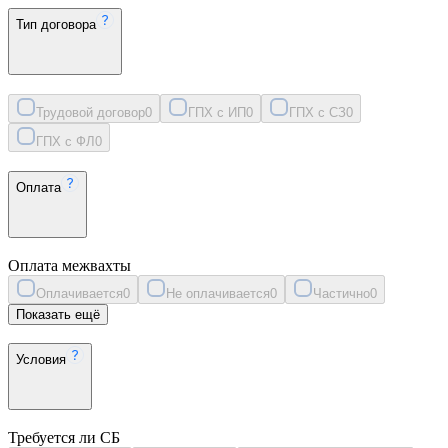
Тип договора
Трудовой договор
0
ГПХ с ИП
0
ГПХ с СЗ
0
ГПХ с ФЛ
0
Оплата
Оплата межвахты
Оплачивается
0
Не оплачивается
0
Частично
0
Показать ещё
Условия
Требуется ли СБ