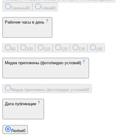
Сменный
0
Гибкий
0
Рабочие часы в день
8
0
10
0
11
0
12
0
13
0
14
0
Медиа приложены (фото/видео условий)
Медиа приложены (фото/видео условий)
0
Дата публикации
Любое
0