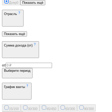
Дояр
0
Показать ещё
Отрасль
Показать ещё
Сумма дохода (от)
от
Выберите период
График вахты
15/15
0
30/30
0
45/45
0
60/30
0
90/30
0