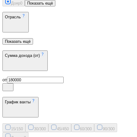
Дояр
0
Показать ещё
Отрасль
Показать ещё
Сумма дохода (от)
от
График вахты
15/15
0
30/30
0
45/45
0
60/30
0
90/30
0