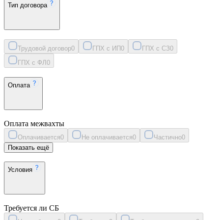
Тип договора
Трудовой договор
0
ГПХ с ИП
0
ГПХ с СЗ
0
ГПХ с ФЛ
0
Оплата
Оплата межвахты
Оплачивается
0
Не оплачивается
0
Частично
0
Показать ещё
Условия
Требуется ли СБ