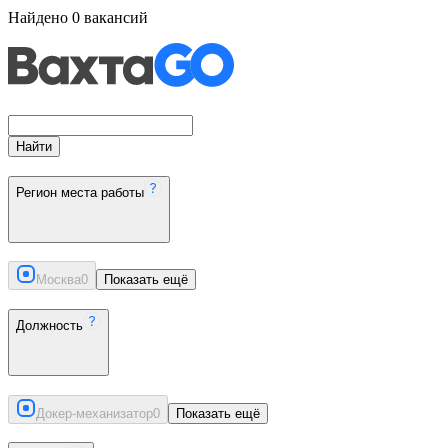
Найдено
0
вакансий
Найти
Регион места работы
Москва
0
Показать ещё
Должность
Докер-механизатор
0
Показать ещё