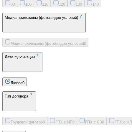
8
0
10
0
11
0
12
0
13
0
14
0
Медиа приложены (фото/видео условий)
Медиа приложены (фото/видео условий)
0
Дата публикации
Любое
0
Тип договора
Трудовой договор
0
ГПХ с ИП
0
ГПХ с СЗ
0
ГПХ с ФЛ