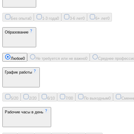
Без опыта
0
1-3 года
0
3-6 лет
0
6+ лет
0
Образование
Любое
0
Не требуется или не важно
0
Среднее професси
График работы
5/2
0
2/2
0
6/1
0
7/0
0
По выходным
0
Сменн
Рабочие часы в день