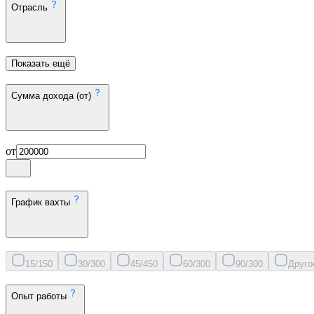
Отрасль
Показать ещё
Сумма дохода (от)
от
График вахты
15/15
0
30/30
0
45/45
0
60/30
0
90/30
0
Друго
Опыт работы