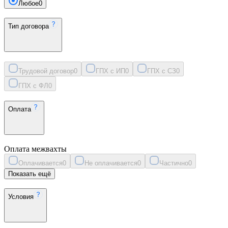
Любое
0
Тип договора
Трудовой договор
0
ГПХ с ИП
0
ГПХ с СЗ
0
ГПХ с ФЛ
0
Оплата
Оплата межвахты
Оплачивается
0
Не оплачивается
0
Частично
0
Показать ещё
Условия