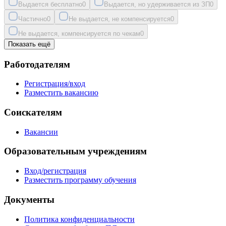
Выдается бесплатно
0
Выдается, но удерживается из ЗП
0
Частично
0
Не выдается, не компенсируется
0
Не выдается, компенсируется по чекам
0
Показать ещё
Работодателям
Регистрация/вход
Разместить вакансию
Соискателям
Вакансии
Образовательным учреждениям
Вход/регистрация
Разместить программу обучения
Документы
Политика конфиденциальности