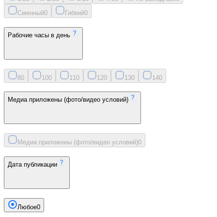
Сменный
0
Гибкий
0
Рабочие часы в день
8
0
10
0
11
0
12
0
13
0
14
0
Медиа приложены (фото/видео условий)
Медиа приложены (фото/видео условий)
0
Дата публикации
Любое
0