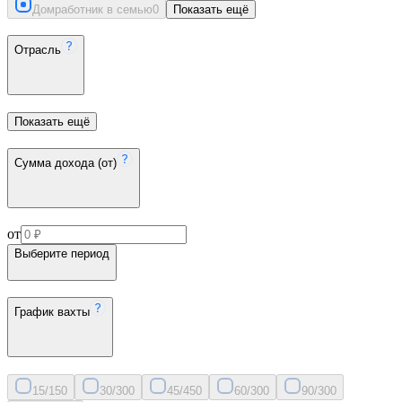
Домработник в семью
0
Показать ещё
Отрасль
Показать ещё
Сумма дохода (от)
от
Выберите период
График вахты
15/15
0
30/30
0
45/45
0
60/30
0
90/30
0