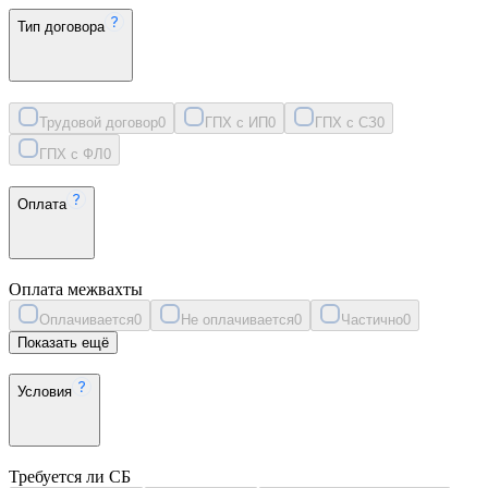
Тип договора
Трудовой договор
0
ГПХ с ИП
0
ГПХ с СЗ
0
ГПХ с ФЛ
0
Оплата
Оплата межвахты
Оплачивается
0
Не оплачивается
0
Частично
0
Показать ещё
Условия
Требуется ли СБ