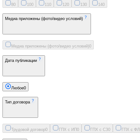
8
0
10
0
11
0
12
0
13
0
14
0
Медиа приложены (фото/видео условий)
Медиа приложены (фото/видео условий)
0
Дата публикации
Любое
0
Тип договора
Трудовой договор
0
ГПХ с ИП
0
ГПХ с СЗ
0
ГПХ с ФЛ