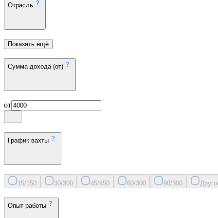
Отрасль
Показать ещё
Сумма дохода (от)
от
График вахты
15/15
0
30/30
0
45/45
0
60/30
0
90/30
0
Друго
Опыт работы