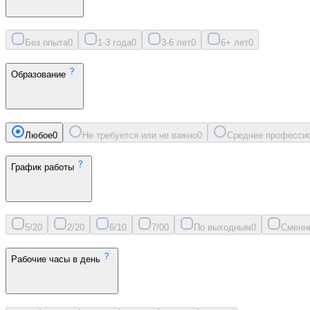
Без опыта
0
1-3 года
0
3-6 лет
0
6+ лет
0
Образование
Любое
0
Не требуется или не важно
0
Среднее професси
График работы
5/2
0
2/2
0
6/1
0
7/0
0
По выходным
0
Сменн
Рабочие часы в день