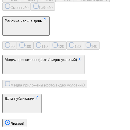
Сменный
0
Гибкий
0
Рабочие часы в день
8
0
10
0
11
0
12
0
13
0
14
0
Медиа приложены (фото/видео условий)
Медиа приложены (фото/видео условий)
0
Дата публикации
Любое
0