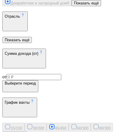
Домработник в загородный дом
0
Показать ещё
Отрасль
Показать ещё
Сумма дохода (от)
от
Выберите период
График вахты
15/15
0
30/30
0
45/45
0
60/30
0
90/30
0