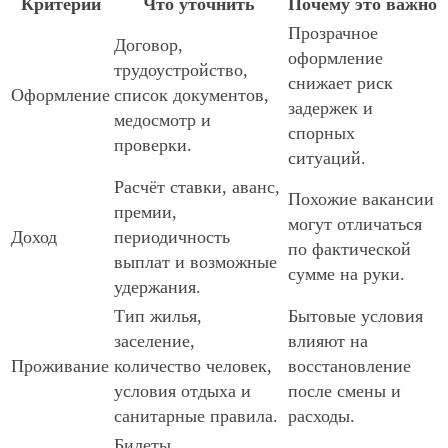
Критерий
Что уточнить
Почему это важно
Прозрачное
Договор,
оформление
трудоустройство,
снижает риск
Оформление
список документов,
задержек и
медосмотр и
спорных
проверки.
ситуаций.
Расчёт ставки, аванс,
Похожие вакансии
премии,
могут отличаться
Доход
периодичность
по фактической
выплат и возможные
сумме на руки.
удержания.
Тип жилья,
Бытовые условия
заселение,
влияют на
Проживание
количество человек,
восстановление
условия отдыха и
после смены и
санитарные правила.
расходы.
Билеты,