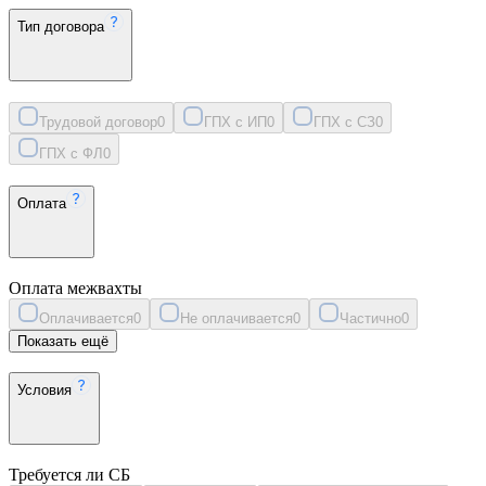
Тип договора
Трудовой договор
0
ГПХ с ИП
0
ГПХ с СЗ
0
ГПХ с ФЛ
0
Оплата
Оплата межвахты
Оплачивается
0
Не оплачивается
0
Частично
0
Показать ещё
Условия
Требуется ли СБ