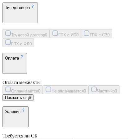
Тип договора
Трудовой договор
0
ГПХ с ИП
0
ГПХ с СЗ
0
ГПХ с ФЛ
0
Оплата
Оплата межвахты
Оплачивается
0
Не оплачивается
0
Частично
0
Показать ещё
Условия
Требуется ли СБ