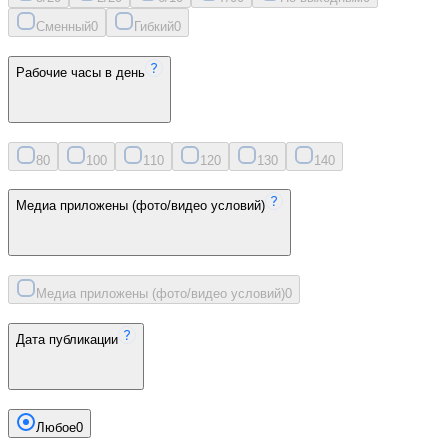
Сменный
0
Гибкий
0
Рабочие часы в день
8
0
10
0
11
0
12
0
13
0
14
0
Медиа приложены (фото/видео условий)
Медиа приложены (фото/видео условий)
0
Дата публикации
Любое
0