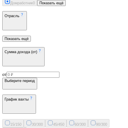
Домработник
0
Показать ещё
Отрасль
Показать ещё
Сумма дохода (от)
от
Выберите период
График вахты
15/15
0
30/30
0
45/45
0
60/30
0
90/30
0