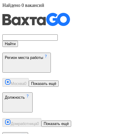
Найдено
0
вакансий
Найти
Регион места работы
Москва
0
Показать ещё
Должность
Домработница
0
Показать ещё