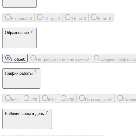
Без опыта
0
1-3 года
0
3-6 лет
0
6+ лет
0
Образование
Любое
0
Не требуется или не важно
0
Среднее професси
График работы
5/2
0
2/2
0
6/1
0
7/0
0
По выходным
0
Сменн
Рабочие часы в день