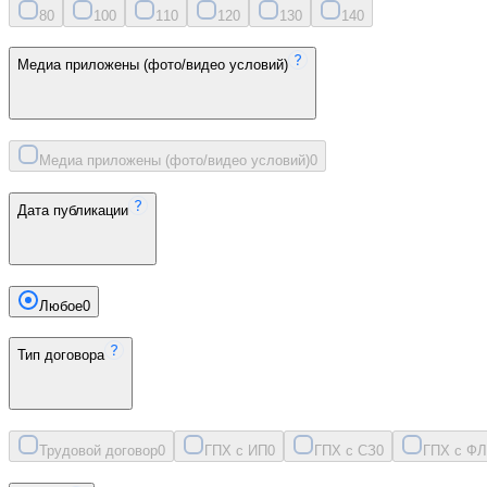
8
0
10
0
11
0
12
0
13
0
14
0
Медиа приложены (фото/видео условий)
Медиа приложены (фото/видео условий)
0
Дата публикации
Любое
0
Тип договора
Трудовой договор
0
ГПХ с ИП
0
ГПХ с СЗ
0
ГПХ с ФЛ