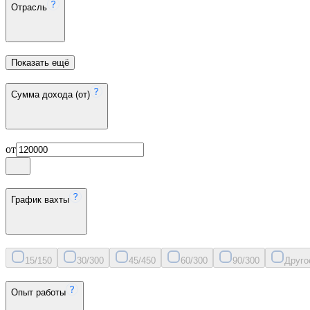
Отрасль
Показать ещё
Сумма дохода (от)
от
График вахты
15/15
0
30/30
0
45/45
0
60/30
0
90/30
0
Друго
Опыт работы