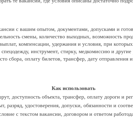
ать те вакансии, где условия описаны достаточно подр
ансии с вашим опытом, документами, допусками и готов
ельность смены, количество выходных, возможность про
 выплат, компенсации, удержания и условия, при которы
спецодежду, инструмент, стирку, медкомиссию и другие р
то сбора, оплату билетов, трансфер, дату отправления и
Как использовать
рут, доступность объекта, трансфер, оплату дороги и ре
т, разряд, удостоверения, допуски, обязанности и соотв
словие с текстом вакансии, договором и ответом работод