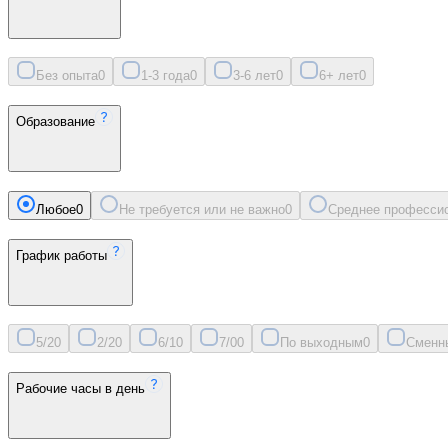
Без опыта
0
1-3 года
0
3-6 лет
0
6+ лет
0
Образование
Любое
0
Не требуется или не важно
0
Среднее професси
График работы
5/2
0
2/2
0
6/1
0
7/0
0
По выходным
0
Сменн
Рабочие часы в день