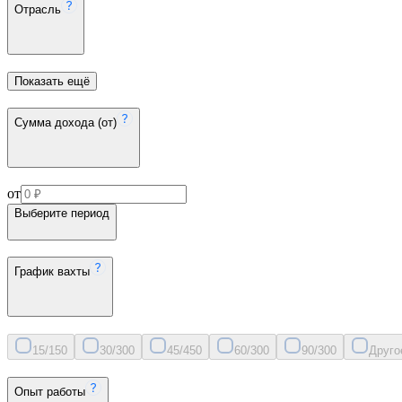
Отрасль
Показать ещё
Сумма дохода (от)
от
Выберите период
График вахты
15/15
0
30/30
0
45/45
0
60/30
0
90/30
0
Друго
Опыт работы