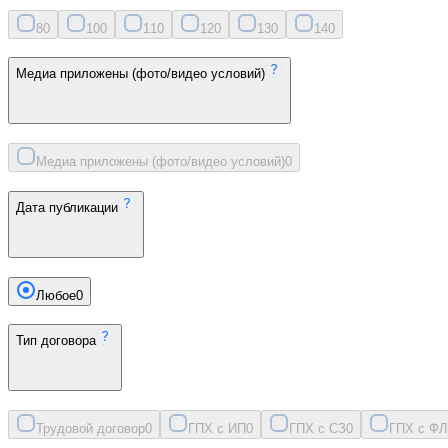
8
0
10
0
11
0
12
0
13
0
14
0
Медиа приложены (фото/видео условий)
Медиа приложены (фото/видео условий)
0
Дата публикации
Любое
0
Тип договора
Трудовой договор
0
ГПХ с ИП
0
ГПХ с СЗ
0
ГПХ с ФЛ