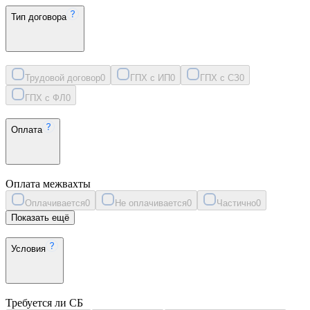
Тип договора
Трудовой договор
0
ГПХ с ИП
0
ГПХ с СЗ
0
ГПХ с ФЛ
0
Оплата
Оплата межвахты
Оплачивается
0
Не оплачивается
0
Частично
0
Показать ещё
Условия
Требуется ли СБ