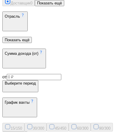
Доставщик
0
Показать ещё
Отрасль
Показать ещё
Сумма дохода (от)
от
Выберите период
График вахты
15/15
0
30/30
0
45/45
0
60/30
0
90/30
0