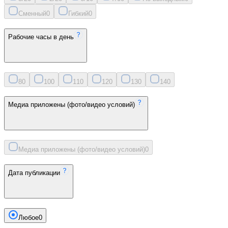
Сменный
0
Гибкий
0
Рабочие часы в день
8
0
10
0
11
0
12
0
13
0
14
0
Медиа приложены (фото/видео условий)
Медиа приложены (фото/видео условий)
0
Дата публикации
Любое
0