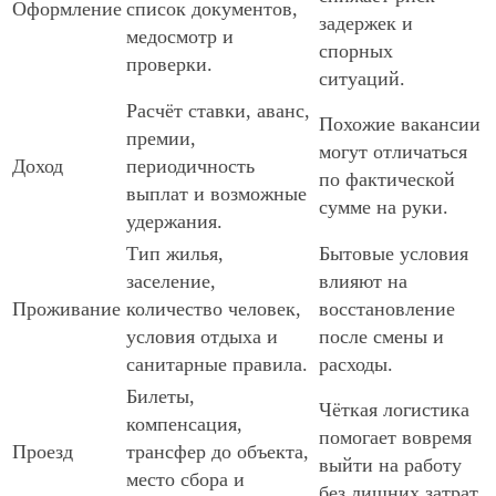
Оформление
список документов,
задержек и
медосмотр и
спорных
проверки.
ситуаций.
Расчёт ставки, аванс,
Похожие вакансии
премии,
могут отличаться
Доход
периодичность
по фактической
выплат и возможные
сумме на руки.
удержания.
Тип жилья,
Бытовые условия
заселение,
влияют на
Проживание
количество человек,
восстановление
условия отдыха и
после смены и
санитарные правила.
расходы.
Билеты,
Чёткая логистика
компенсация,
помогает вовремя
Проезд
трансфер до объекта,
выйти на работу
место сбора и
без лишних затрат.