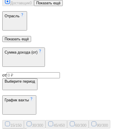
Доставщик
0
Показать ещё
Отрасль
Показать ещё
Сумма дохода (от)
от
Выберите период
График вахты
15/15
0
30/30
0
45/45
0
60/30
0
90/30
0