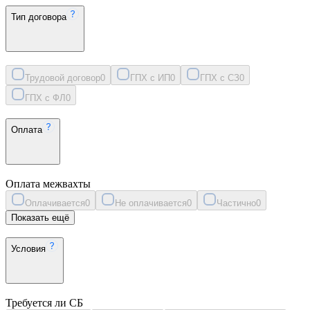
Тип договора
Трудовой договор
0
ГПХ с ИП
0
ГПХ с СЗ
0
ГПХ с ФЛ
0
Оплата
Оплата межвахты
Оплачивается
0
Не оплачивается
0
Частично
0
Показать ещё
Условия
Требуется ли СБ