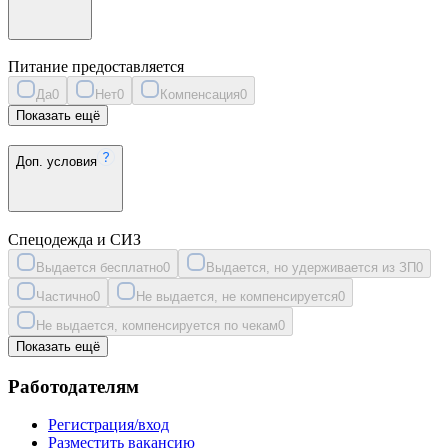
Питание предоставляется
Да
0
Нет
0
Компенсация
0
Показать ещё
Доп. условия
Спецодежда и СИЗ
Выдается бесплатно
0
Выдается, но удерживается из ЗП
0
Частично
0
Не выдается, не компенсируется
0
Не выдается, компенсируется по чекам
0
Показать ещё
Работодателям
Регистрация/вход
Разместить вакансию