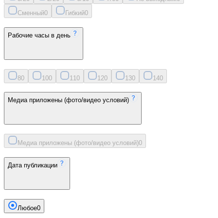
Сменный
0
Гибкий
0
Рабочие часы в день
8
0
10
0
11
0
12
0
13
0
14
0
Медиа приложены (фото/видео условий)
Медиа приложены (фото/видео условий)
0
Дата публикации
Любое
0