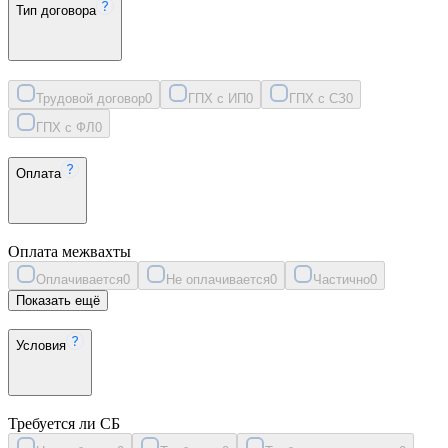
Тип договора
Трудовой договор
0
ГПХ с ИП
0
ГПХ с СЗ
0
ГПХ с ФЛ
0
Оплата
Оплата межвахты
Оплачивается
0
Не оплачивается
0
Частично
0
Показать ещё
Условия
Требуется ли СБ