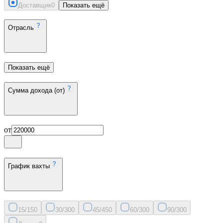
Доставщик
0
Показать ещё
Отрасль
Показать ещё
Сумма дохода (от)
от
График вахты
15/15
0
30/30
0
45/45
0
60/30
0
90/30
0