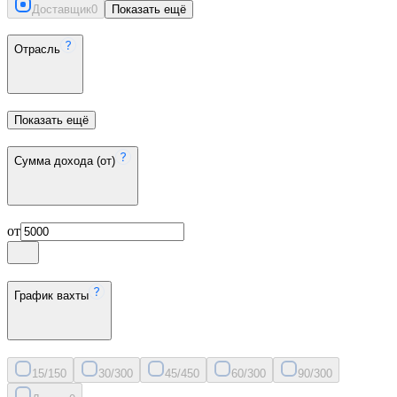
Доставщик
0
Показать ещё
Отрасль
Показать ещё
Сумма дохода (от)
от
График вахты
15/15
0
30/30
0
45/45
0
60/30
0
90/30
0