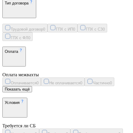
Тип договора
Трудовой договор
0
ГПХ с ИП
0
ГПХ с СЗ
0
ГПХ с ФЛ
0
Оплата
Оплата межвахты
Оплачивается
0
Не оплачивается
0
Частично
0
Показать ещё
Условия
Требуется ли СБ