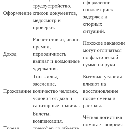
оформление
трудоустройство,
снижает риск
Оформление
список документов,
задержек и
медосмотр и
спорных
проверки.
ситуаций.
Расчёт ставки, аванс,
Похожие вакансии
премии,
могут отличаться
Доход
периодичность
по фактической
выплат и возможные
сумме на руки.
удержания.
Тип жилья,
Бытовые условия
заселение,
влияют на
Проживание
количество человек,
восстановление
условия отдыха и
после смены и
санитарные правила.
расходы.
Билеты,
Чёткая логистика
компенсация,
помогает вовремя
Проезд
трансфер до объекта,