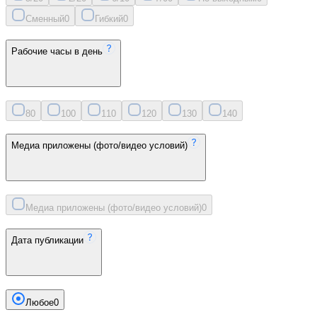
Сменный
0
Гибкий
0
Рабочие часы в день
8
0
10
0
11
0
12
0
13
0
14
0
Медиа приложены (фото/видео условий)
Медиа приложены (фото/видео условий)
0
Дата публикации
Любое
0