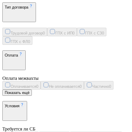
Тип договора
Трудовой договор
0
ГПХ с ИП
0
ГПХ с СЗ
0
ГПХ с ФЛ
0
Оплата
Оплата межвахты
Оплачивается
0
Не оплачивается
0
Частично
0
Показать ещё
Условия
Требуется ли СБ