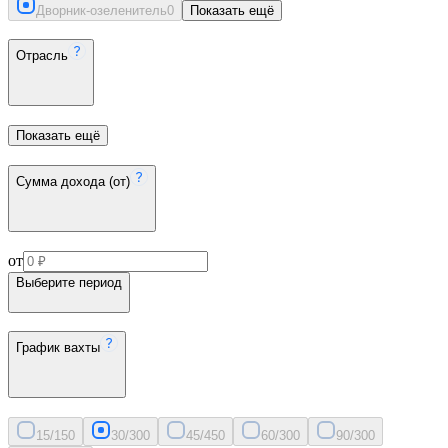
Дворник-озеленитель
0
Показать ещё
Отрасль
Показать ещё
Сумма дохода (от)
от
Выберите период
График вахты
15/15
0
30/30
0
45/45
0
60/30
0
90/30
0