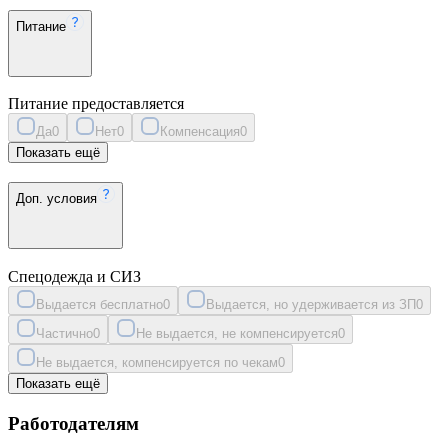
Питание
Питание предоставляется
Да
0
Нет
0
Компенсация
0
Показать ещё
Доп. условия
Спецодежда и СИЗ
Выдается бесплатно
0
Выдается, но удерживается из ЗП
0
Частично
0
Не выдается, не компенсируется
0
Не выдается, компенсируется по чекам
0
Показать ещё
Работодателям