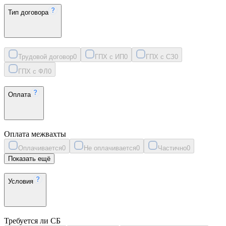
Тип договора
Трудовой договор
0
ГПХ с ИП
0
ГПХ с СЗ
0
ГПХ с ФЛ
0
Оплата
Оплата межвахты
Оплачивается
0
Не оплачивается
0
Частично
0
Показать ещё
Условия
Требуется ли СБ