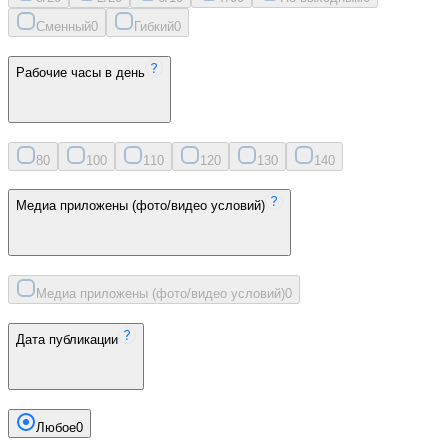
Сменный
0
Гибкий
0
Рабочие часы в день
8
0
10
0
11
0
12
0
13
0
14
0
Медиа приложены (фото/видео условий)
Медиа приложены (фото/видео условий)
0
Дата публикации
Любое
0