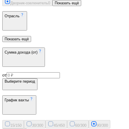
Дворник-озеленитель
0
Показать ещё
Отрасль
Показать ещё
Сумма дохода (от)
от
Выберите период
График вахты
15/15
0
30/30
0
45/45
0
60/30
0
90/30
0