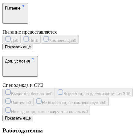
Питание
Питание предоставляется
Да
0
Нет
0
Компенсация
0
Показать ещё
Доп. условия
Спецодежда и СИЗ
Выдается бесплатно
0
Выдается, но удерживается из ЗП
0
Частично
0
Не выдается, не компенсируется
0
Не выдается, компенсируется по чекам
0
Показать ещё
Работодателям