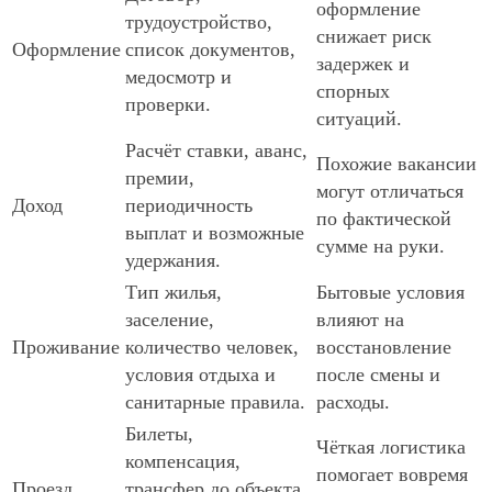
оформление
трудоустройство,
снижает риск
Оформление
список документов,
задержек и
медосмотр и
спорных
проверки.
ситуаций.
Расчёт ставки, аванс,
Похожие вакансии
премии,
могут отличаться
Доход
периодичность
по фактической
выплат и возможные
сумме на руки.
удержания.
Тип жилья,
Бытовые условия
заселение,
влияют на
Проживание
количество человек,
восстановление
условия отдыха и
после смены и
санитарные правила.
расходы.
Билеты,
Чёткая логистика
компенсация,
помогает вовремя
Проезд
трансфер до объекта,