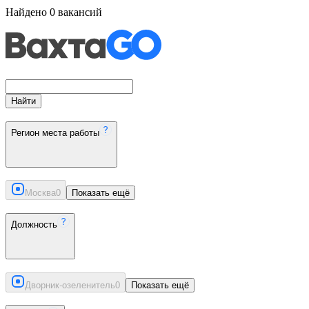
Найдено
0
вакансий
Найти
Регион места работы
Москва
0
Показать ещё
Должность
Дворник-озеленитель
0
Показать ещё