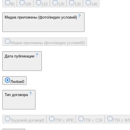
8
0
10
0
11
0
12
0
13
0
14
0
Медиа приложены (фото/видео условий)
Медиа приложены (фото/видео условий)
0
Дата публикации
Любое
0
Тип договора
Трудовой договор
0
ГПХ с ИП
0
ГПХ с СЗ
0
ГПХ с ФЛ