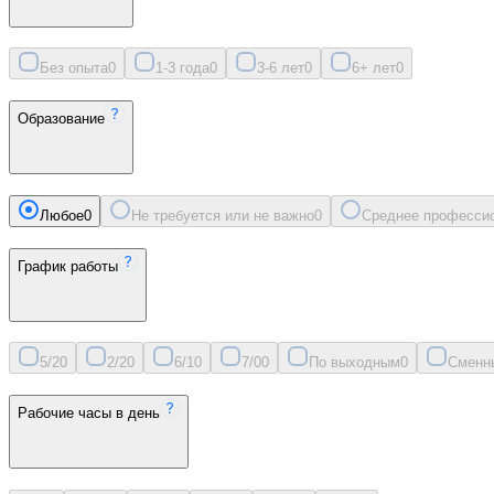
Без опыта
0
1-3 года
0
3-6 лет
0
6+ лет
0
Образование
Любое
0
Не требуется или не важно
0
Среднее професси
График работы
5/2
0
2/2
0
6/1
0
7/0
0
По выходным
0
Сменн
Рабочие часы в день