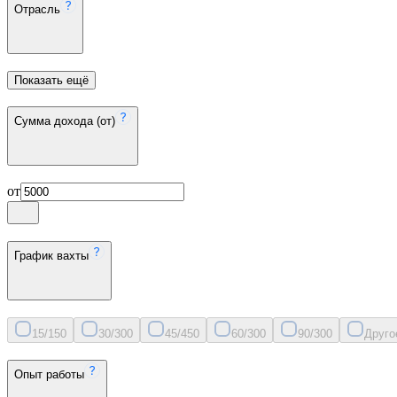
Отрасль
Показать ещё
Сумма дохода (от)
от
График вахты
15/15
0
30/30
0
45/45
0
60/30
0
90/30
0
Друго
Опыт работы